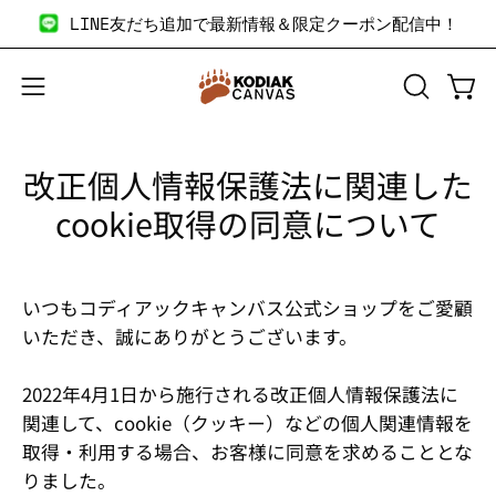
コ
LINE友だち追加で最新情報＆限定クーポン配信中！
ン
テ
ン
検
カー
メ
ツ
索
ニ
へ
バ
ュ
改正個人情報保護法に関連した
ス
ー
ー
キ
を
cookie取得の同意について
を
ッ
開
開
プ
く
く
いつもコディアックキャンバス公式ショップをご愛顧
いただき、誠にありがとうございます。
2022年4月1日から施行される改正個人情報保護法に
関連して、cookie（クッキー）などの個人関連情報を
取得・利用する場合、お客様に同意を求めることとな
りました。