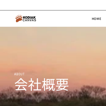
コ
ン
テ
HOME
ン
ツ
へ
ス
キ
ッ
プ
ABOUT
会社概要