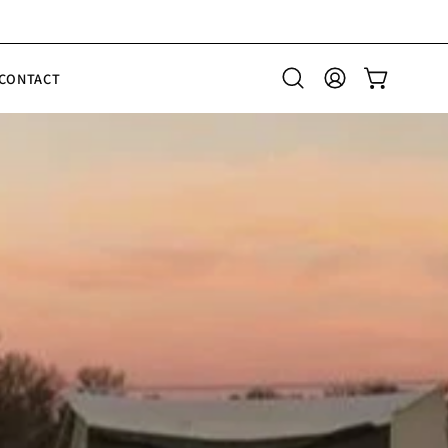
CONTACT
検
マ
カートを開
索
イ
バ
ア
ー
カ
を
ウ
開
ン
く
ト