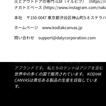
火とアウトドアの専門 iLbf（イルビフ）（https://ilbf
ナカトミベース (https://www.instagram.com/naka
本社
〒150-0047 東京都渋谷区神山町5-8 ステラ
ホームページ www.kodiakcanvas.jp
問い合わせ support@dalycorporation.com
KODIAK CANVASは、米国に本拠を置くアウトド
アブランドです。 私たちのテントはアジアを含む
世界中の多くの国で販売されています。 KODIAK
CANVASは責任ある製品の生産を目指していま
す。