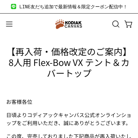
コ
LINE友だち追加で最新情報＆限定クーポン配信中！
ン
テ
ン
検
カー
メ
ツ
索
ニ
へ
バ
ュ
【再入荷・価格改定のご案内】
ス
ー
ー
キ
を
8人用 Flex-Bow VX テント＆カ
を
ッ
開
開
バートップ
プ
く
く
お客様各位
日頃よりコディアックキャンバス公式オンラインショ
ップをご利用いただき、誠にありがとうございます。
この度、完売しておりました下記商品が再入荷いたし