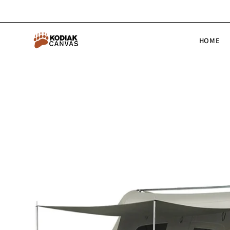
コ
ン
テ
HOME
ン
ツ
へ
ス
商
キ
品
ッ
画
プ
像
の
拡
大
表
示