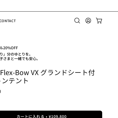
CONTACT
検
マ
カートを開
索
イ
バ
ア
ー
カ
を
ウ
20%OFF
開
ン
り」分のゆとりを。
く
ト
子さまと一緒でも安心。
 Flex-Bow VX グランドシート付
トンテント
0
カートに入れる
¥109,800