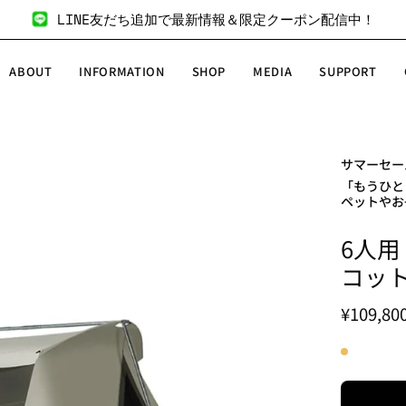
LINE友だち追加で最新情報＆限定クーポン配信中！
ABOUT
INFORMATION
SHOP
MEDIA
SUPPORT
サマーセール
商
「もうひと
品
ペットやお
画
像
6人用
の
コッ
拡
大
¥109,80
表
示