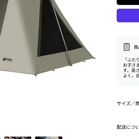
商
「ふた
お子さ
す。高
よく。
サイズ／
配送につ