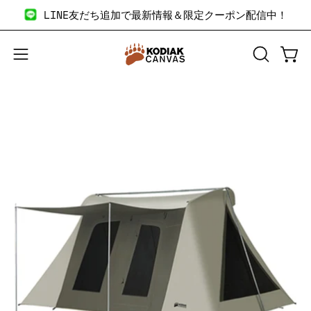
コ
LINE友だち追加で最新情報＆限定クーポン配信中！
ン
テ
ン
検
カー
メ
ツ
索
ニ
へ
バ
ュ
商
商
ス
ー
ー
品
品
キ
を
を
画
画
ッ
開
開
像
像
プ
く
く
の
の
拡
拡
大
大
表
表
示
示