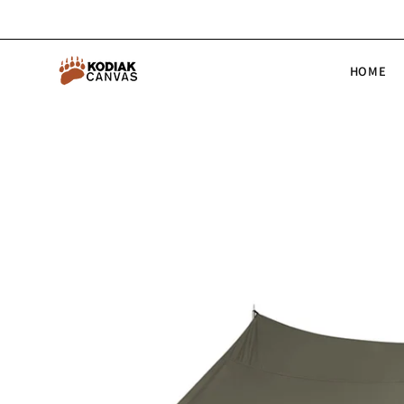
コ
ン
テ
HOME
ン
ツ
へ
ス
商
キ
品
ッ
画
プ
像
の
拡
大
表
示