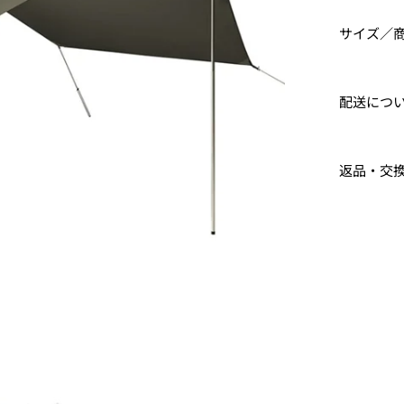
サイズ／
配送につ
返品・交