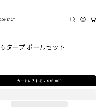
CONTACT
検
マ
カートを開
索
イ
バ
ア
ー
カ
を
ウ
er 6 タープ ポールセット
開
ン
く
ト
カートに入れる
¥36,800