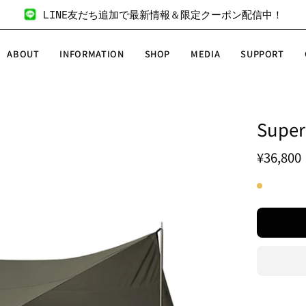
LINE友だち追加で最新情報＆限定クーポン配信中！
ABOUT
INFORMATION
SHOP
MEDIA
SUPPORT
Sup
商
品
¥36,800
画
像
の
拡
大
表
示