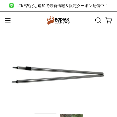
コ
LINE友だち追加で最新情報＆限定クーポン配信中！
ン
テ
ン
検
カー
メ
ツ
索
ニ
へ
バ
ュ
商
商
ス
ー
ー
品
品
キ
を
を
画
画
ッ
開
開
像
像
プ
く
く
の
の
拡
拡
大
大
表
表
示
示