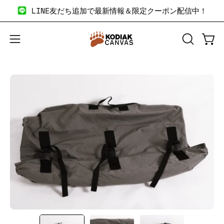
コ
LINE友だち追加で最新情報＆限定クーポン配信中！
ン
テ
ン
検
カー
メ
ツ
索
ニ
へ
バ
ュ
商
商
ス
ー
ー
品
品
キ
を
を
画
画
ッ
開
開
像
像
プ
く
く
の
の
拡
拡
大
大
表
表
示
示